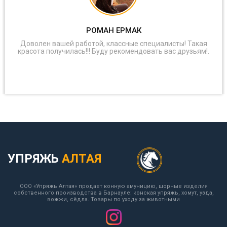
РОМАН ЕРМАК
Доволен вашей работой, классные специалисты! Такая
красота получилась!!! Буду рекомендовать вас друзьям!.
УПРЯЖЬ
АЛТАЯ
ООО «Упряжь Алтая» продает конную амуницию, шорные изделия
собственного производства в Барнауле: конская упряжь, хомут, узда,
вожжи, сёдла. Товары по уходу за животными