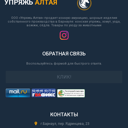
УПРЯЖЬ
АЛТАЯ
ООО «Упряжь Алтая» продает конную амуницию, шорные изделия
собственного производства в Барнауле: конская упряжь, хомут, узда,
вожжи, сёдла. Товары по уходу за животными
ОБРАТНАЯ СВЯЗЬ
Воспользуйтесь формой для быстрого ответа.
КЛИК!
КОНТАКТЫ
г.Барнаул, пер. Ядринцева, 23