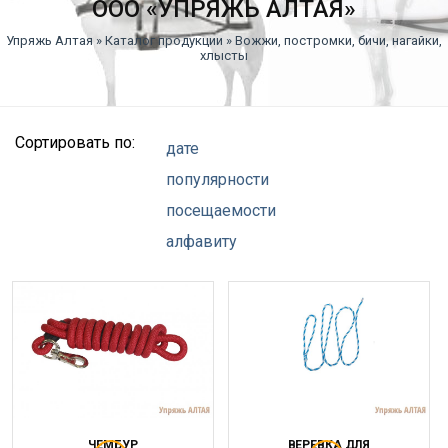
ООО «УПРЯЖЬ АЛТАЯ»
Упряжь Алтая
»
Каталог продукции
» Вожжи, постромки, бичи, нагайки,
хлысты
Сортировать по:
дате
популярности
посещаемости
алфавиту
ВЕРЕВКА ДЛЯ
ЧЕМБУР