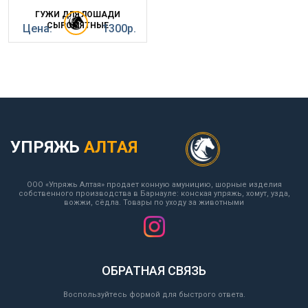
ГУЖИ ДЛЯ ЛОШАДИ
СЫРОМЯТНЫЕ
Цена:
1300р.
УПРЯЖЬ
АЛТАЯ
ООО «Упряжь Алтая» продает конную амуницию, шорные изделия
собственного производства в Барнауле: конская упряжь, хомут, узда,
вожжи, сёдла. Товары по уходу за животными
ОБРАТНАЯ СВЯЗЬ
Воспользуйтесь формой для быстрого ответа.