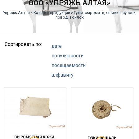
ООО «УПРЯЖЬ АЛТАЯ»
Упряжь Алтая
»
Каталог продукции
» Гужи, сыромять, сшивка, супонь,
повод, войлок
Сортировать по:
дате
популярности
посещаемости
алфавиту
СЫРОМЯТНАЯ КОЖА.
ГУЖИ ЛОШАДИ