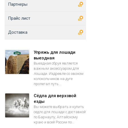
Партнеры
Прайс лист
Доставка
Упряжь для лошади
выездная
Выездная сбруя является
важным аксессуаром для
лошади. Издревле со звоном
колокольчиков на дуге
пролегал путь...
Сёдла для верховой
езды
Вы можете выбрать и купить
седло для лошади с доставкой
по Барнаулу, Алтайскому
краю и всей России по...