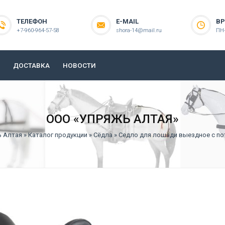
ТЕЛЕФОН
E-MAIL
ВР
+7-960-964-57-58
shora-14@mail.ru
ПН-
ДОСТАВКА
НОВОСТИ
ООО «УПРЯЖЬ АЛТАЯ»
ь Алтая
»
Каталог продукции
»
Сёдла
» Седло для лошади выездное с п