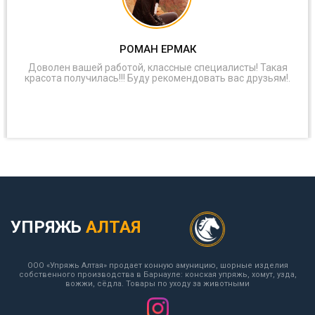
РОМАН ЕРМАК
Доволен вашей работой, классные специалисты! Такая
красота получилась!!! Буду рекомендовать вас друзьям!.
УПРЯЖЬ
АЛТАЯ
ООО «Упряжь Алтая» продает конную амуницию, шорные изделия
собственного производства в Барнауле: конская упряжь, хомут, узда,
вожжи, сёдла. Товары по уходу за животными