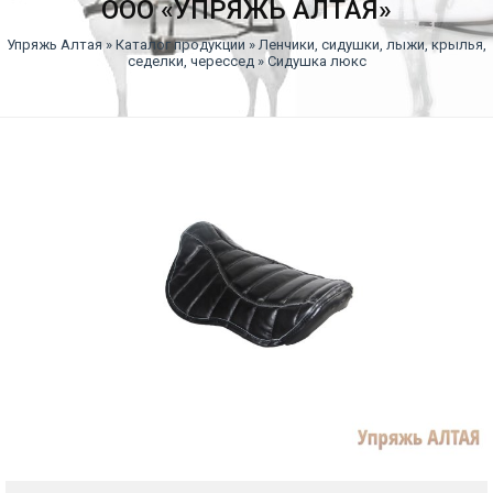
ООО «УПРЯЖЬ АЛТАЯ»
Упряжь Алтая
»
Каталог продукции
»
Ленчики, сидушки, лыжи, крылья,
седелки, черессед
» Сидушка люкс