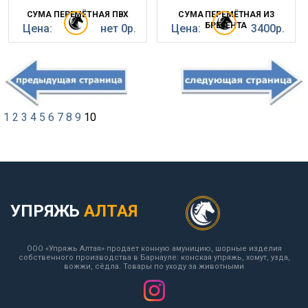
СУМА ПЕРЕМЁТНАЯ ПВХ
СУМА ПЕРЕМЁТНАЯ ИЗ
БРЕЗЕНТА
Цена:
нет 0р.
Цена:
3400р.
1
2
3
4
5
6
7
8
9
10
УПРЯЖЬ
АЛТАЯ
ООО «Упряжь Алтая» продает конную амуницию, шорные изделия
собственного производства в Барнауле: конская упряжь, хомут, узда,
вожжи, сёдла. Товары по уходу за животными