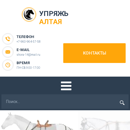
УПРЯЖЬ
АЛТАЯ
ТЕЛЕФОН
+7-960-964-57-58
E-MAIL
КОНТАКТЫ
shora-14@mail.ru
ВРЕМЯ
ПН-СБ 9:00-17:00