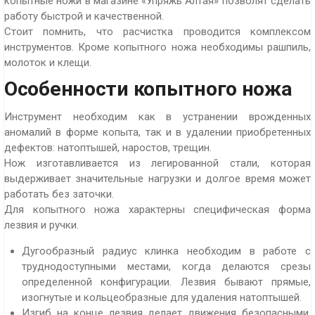
копытные ножи в магазине «Упряжь Алтая» позволят сделать
работу быстрой и качественной.
Стоит помнить, что расчистка проводится комплексом
инструментов. Кроме копытного ножа необходимы рашпиль,
молоток и клещи.
Особенности копытного ножа
Инструмент необходим как в устранении врожденных
аномалий в форме копыта, так и в удалении приобретенных
дефектов: натоптышей, наростов, трещин.
Нож изготавливается из легированной стали, которая
выдерживает значительные нагрузки и долгое время может
работать без заточки.
Для копытного ножа характерны специфическая форма
лезвия и ручки.
Дугообразный радиус клинка необходим в работе с
труднодоступными местами, когда делаются срезы
определенной конфигурации. Лезвия бывают прямые,
изогнутые и кольцеобразные для удаления натоптышей.
Изгиб на конце лезвия делает движения безопасными,