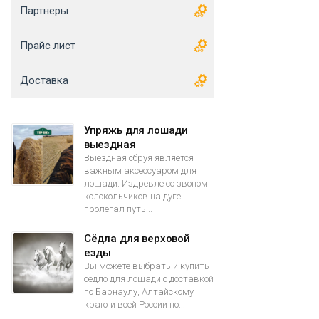
Партнеры
Прайс лист
Доставка
Упряжь для лошади
выездная
Выездная сбруя является
важным аксессуаром для
лошади. Издревле со звоном
колокольчиков на дуге
пролегал путь...
Сёдла для верховой
езды
Вы можете выбрать и купить
седло для лошади с доставкой
по Барнаулу, Алтайскому
краю и всей России по...