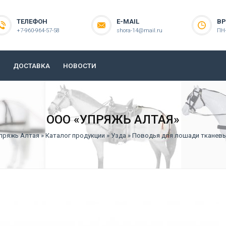
ТЕЛЕФОН
E-MAIL
ВР
+7-960-964-57-58
shora-14@mail.ru
ПН-
ДОСТАВКА
НОВОСТИ
ООО «УПРЯЖЬ АЛТАЯ»
пряжь Алтая
»
Каталог продукции
»
Узда
» Поводья для лошади тканев