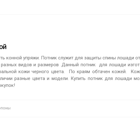
ой
ть конной упряжи. Потник служит для защиты спины лошади от
 разных видов и размеров .Данный потник для лошади изгот
уральной кожи черного цвета. По краям обтачен кожей. Ко
аличии разные цвета и модели. Купить потник для лошади мо
окупок!
попоны
ПОДРОБНЕЕ
ПОДРОБНЕЕ
Цена:
900 р.
Цена:
890