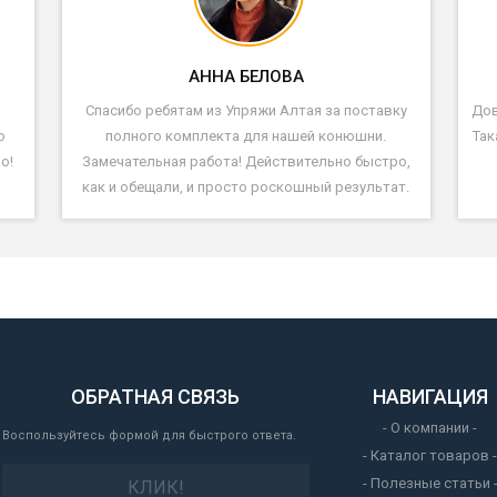
АННА БЕЛОВА
Спасибо ребятам из Упряжи Алтая за поставку
Дов
ю
полного комплекта для нашей конюшни.
Так
о!
Замечательная работа! Действительно быстро,
как и обещали, и просто роскошный результат.
ОБРАТНАЯ СВЯЗЬ
НАВИГАЦИЯ
- О компании -
Воспользуйтесь формой для быстрого ответа.
- Каталог товаров -
- Полезные статьи 
КЛИК!