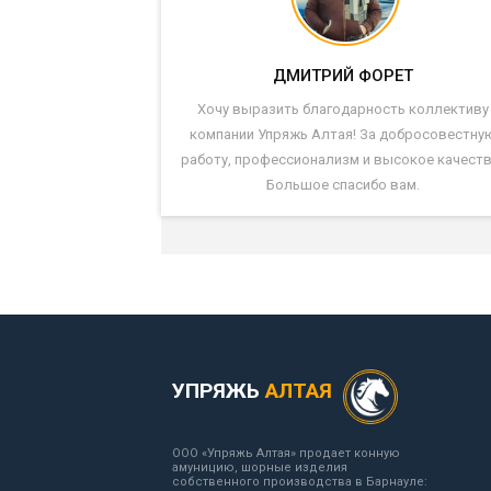
ДМИТРИЙ ФОРЕТ
Хочу выразить благодарность коллективу
компании Упряжь Алтая! За добросовестну
работу, профессионализм и высокое качеств
Большое спасибо вам.
УПРЯЖЬ
АЛТАЯ
ООО «Упряжь Алтая» продает конную
амуницию, шорные изделия
собственного производства в Барнауле: