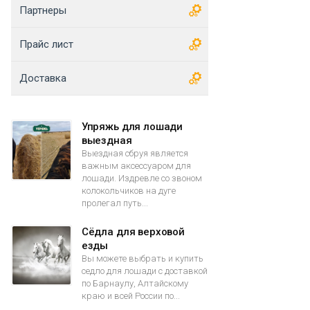
Партнеры
Прайс лист
Доставка
Упряжь для лошади
выездная
Выездная сбруя является
важным аксессуаром для
лошади. Издревле со звоном
колокольчиков на дуге
пролегал путь...
Сёдла для верховой
езды
Вы можете выбрать и купить
седло для лошади с доставкой
по Барнаулу, Алтайскому
краю и всей России по...