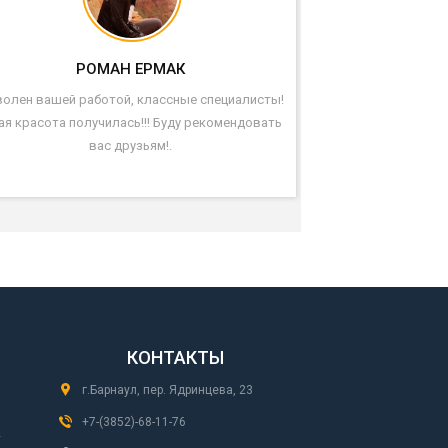
РОМАН ЕРМАК
олен вашей работой, классные специалисты!
ая красота получилась!!! Буду рекомендовать
вас друзьям!.
КОНТАКТЫ
г.Барнаул, пер. Ядринцева, 23
+7-(3852)-68-11-76
-