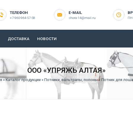
ТЕЛЕФОН
E-MAIL
ВР
+7-960-964-57-58
shora-14@mail.ru
ПН-
ДОСТАВКА
НОВОСТИ
ООО «УПРЯЖЬ АЛТАЯ»
я
»
Каталог продукции
»
Потники, вальтрапы, попоны
» Потник для лош