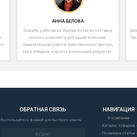
АННА БЕЛОВА
Спасибо ребятам из Упряжи Алтая за поставку
Дов
ю
полного комплекта для нашей конюшни.
Так
о!
Замечательная работа! Действительно быстро,
как и обещали, и просто роскошный результат.
ОБРАТНАЯ СВЯЗЬ
НАВИГАЦИЯ
- О компании -
Воспользуйтесь формой для быстрого ответа.
- Каталог товаров -
- Полезные статьи 
КЛИК!