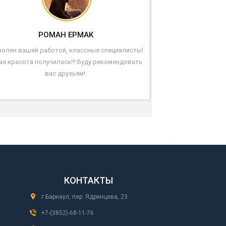
РОМАН ЕРМАК
олен вашей работой, классные специалисты!
ая красота получилась!!! Буду рекомендовать
вас друзьям!.
КОНТАКТЫ
г.Барнаул, пер. Ядринцева, 23
+7-(3852)-68-11-76
-