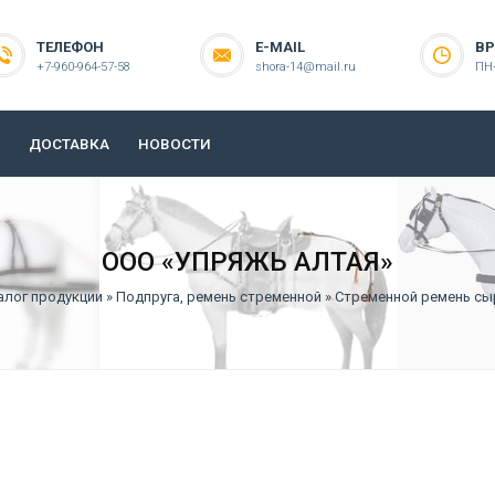
ТЕЛЕФОН
E-MAIL
ВР
+7-960-964-57-58
shora-14@mail.ru
ПН-
ДОСТАВКА
НОВОСТИ
ООО «УПРЯЖЬ АЛТАЯ»
алог продукции
»
Подпруга, ремень стременной
» Стременной ремень сы