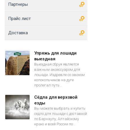
Партнеры
Прайс лист
Доставка
Упряжь для лошади
выездная
Выездная сбруя является
важным аксессуаром для
лошади. Издревле со звоном
колокольчиков на дуге
пролегал путь...
Сёдла для верховой
езды
Вы можете выбрать и купить
седло для лошади с доставкой
по Барнаулу, Алтайскому
краю и всей России по...