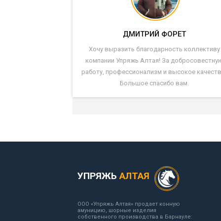
ДМИТРИЙ ФОРЕТ
Хочу выразить благодарность коллективу
компании Упряжь Алтая! За добросовестну
работу, профессионализм и высокое качеств
Большое спасибо вам.
УПРЯЖЬ
АЛТАЯ
ООО «Упряжь Алтая» продает конную
амуницию, шорные изделия
собственного производства в Барнауле: