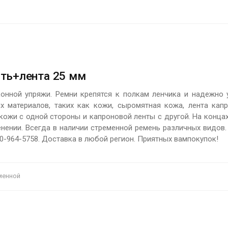
ть+лента 25 мм
онной упряжи. Ремни крепятся к полкам ленчика и надежно
 материалов, таких как кожи, сыромятная кожа, лента кап
кожи с одной стороны и капроновой ленты с другой. На конца
енении. Всегда в наличии стременной ремень различных видов
60-964-5758. Доставка в любой регион. Приятных вампокупок!
еменной
ПОДРОБНЕЕ
ПОДРОБНЕЕ
Цена:
930 р.
Цена:
480